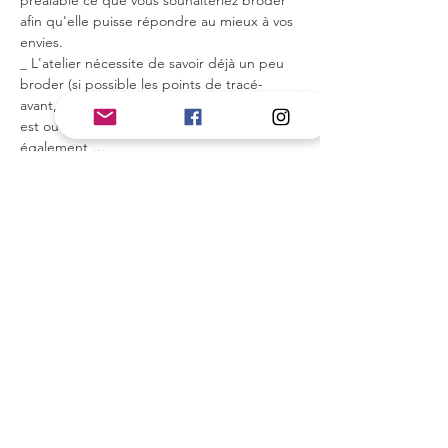
préalable ce que vous souhaiteriez broder 
afin qu'elle puisse répondre au mieux à vos 
envies.
_ L'atelier nécessite de savoir déjà un peu 
broder (si possible les points de tracé- 
avant, arrière, surjeté, tige, chaînette...). Il 
est ouvert à tous (enfants à partir de 8 ans 
également,…
En lire plus >
Partager cet événement
On reste en contact ?