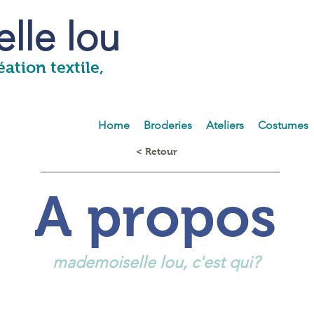
lle lou
ation textile,
Home
Broderies
Ateliers
Costumes
< Retour
A propos
mademoiselle lou, c'est qui?