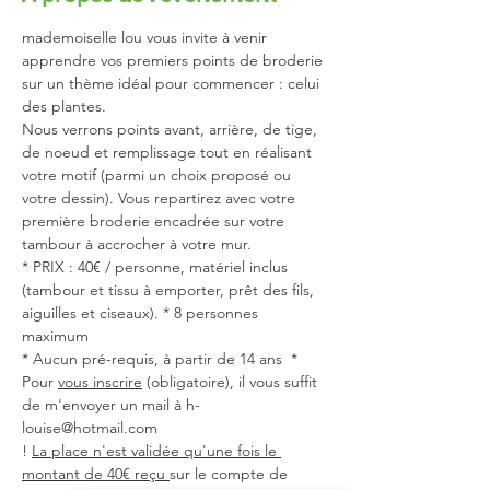
mademoiselle lou vous invite à venir 
apprendre vos premiers points de broderie 
sur un thème idéal pour commencer : celui 
des plantes.
Nous verrons points avant, arrière, de tige, 
de noeud et remplissage tout en réalisant 
votre motif (parmi un choix proposé ou 
votre dessin). Vous repartirez avec votre 
première broderie encadrée sur votre 
tambour à accrocher à votre mur.
* PRIX : 40€ / personne, matériel inclus 
(tambour et tissu à emporter, prêt des fils, 
aiguilles et ciseaux). * 8 personnes 
maximum
* Aucun pré-requis, à partir de 14 ans  * 
Pour 
vous inscrire
 (obligatoire), il vous suffit 
de m'envoyer un mail à h-
louise@hotmail.com 
! 
La place n'est validée qu'une fois le 
montant de 40€ reçu 
sur le compte de 