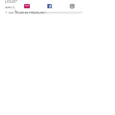
LOUISE HANQUET : BE58 3770 5737 0079 
avec en communication JAKALA BRODERIE 
+ vos NOM et PRENOM !
Partager cet événement
On reste en contact ?
J’accepte les termes et
conditions
Envoyer