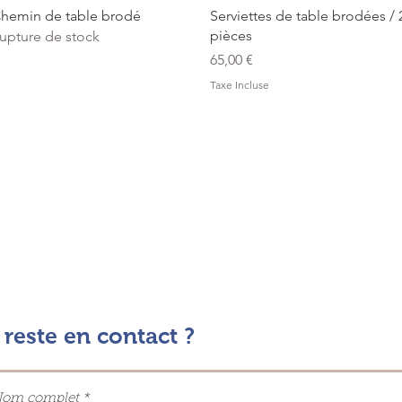
Aperçu rapide
Aperçu rapide
hemin de table brodé
Serviettes de table brodées / 
pièces
upture de stock
Prix
65,00 €
Taxe Incluse
reste en contact ?