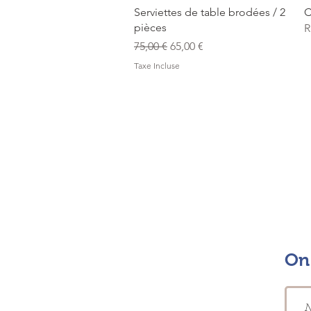
Aperçu rapide
Serviettes de table brodées / 2
C
pièces
R
Prix original
Prix promotionnel
75,00 €
65,00 €
Taxe Incluse
On 