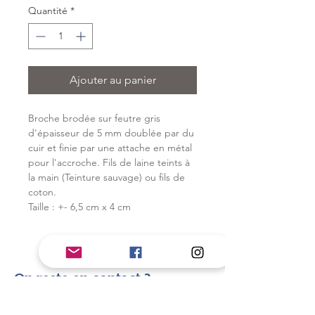
Quantité
*
Ajouter au panier
Broche brodée sur feutre gris 
d'épaisseur de 5 mm doublée par du 
cuir et finie par une attache en métal 
pour l'accroche. Fils de laine teints à 
la main (Teinture sauvage) ou fils de 
coton. 
Taille : +- 6,5 cm x 4 cm
On reste en contact ?