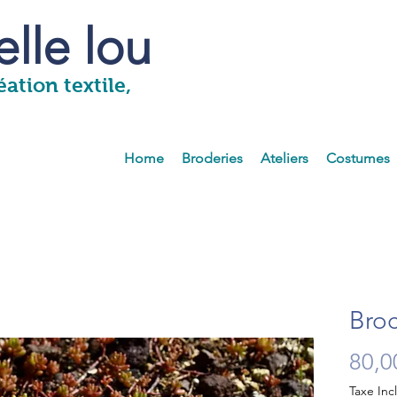
lle lou
ation textile,
Home
Broderies
Ateliers
Costumes
Broc
80,0
Taxe Inc