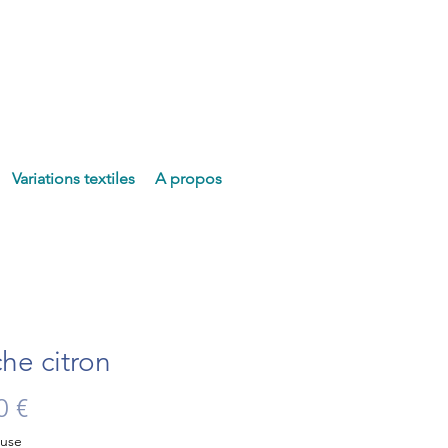
Variations textiles
A propos
he citron
Prix
0 €
luse