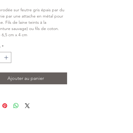
rodée sur feutre gris épais par du 
finie par une attache en métal pour 
e. Fils de laine teints à la 
inture sauvage) ou fils de coton. 
+- 6,5 cm x 4 cm
é
*
Ajouter au panier