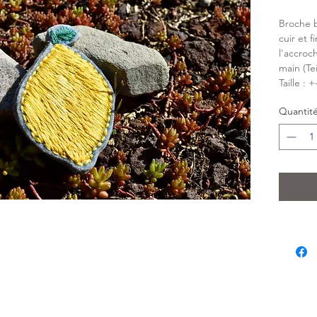
Broche b
cuir et 
l'accroch
main (Te
Taille : 
Quantit